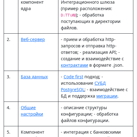
компонент
Интеграционного шлюза
ядра
(пример расположения:
); - обработка
D:TT\ИШ
поступающих в директории
файлов.
2.
Веб-сервер
- прием и обработка http-
запросов и отправка http-
ответов; - реализация API; -
создание и взаимодействие с
контрактами
в формате .json.
3.
База данных
-
Code first
подход; -
использование
СУБД
PostgreSQL
; - взаимодействие с
БД и поддержка
миграции
.
4.
Общие
- описание структуры
настройки
конфигурации; - обработка
файлов конфигурации.
5.
Компонент
- интеграция с банковскими