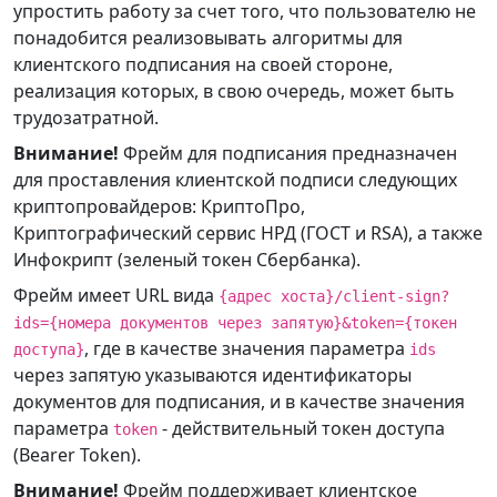
упростить работу за счет того, что пользователю не
понадобится реализовывать алгоритмы для
клиентского подписания на своей стороне,
реализация которых, в свою очередь, может быть
трудозатратной.
Внимание!
Фрейм для подписания предназначен
для проставления клиентской подписи следующих
криптопровайдеров: КриптоПро,
Криптографический сервис НРД (ГОСТ и RSA), а также
Инфокрипт (зеленый токен Сбербанка).
Фрейм имеет URL вида
{адрес хоста}/client-sign?
ids={номера документов через запятую}&token={токен
, где в качестве значения параметра
доступа}
ids
через запятую указываются идентификаторы
документов для подписания, и в качестве значения
параметра
- действительный токен доступа
token
(Bearer Token).
Внимание!
Фрейм поддерживает клиентское