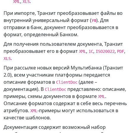
,
.
XML
XLS
При импорте, Транзит преобразовывает файлы во
внутренний универсальный формат (
). Для
УФ
отправки в банк, документ преобразовывается в
формат, определенный Банком.
Для получения пользователем документа, Транзит
преобразовывает его в формат
,
,
,
,
XML
1С
ISO20022
PDF
.
XLS
При рассылке новых версий Мультибанка (Транзит
2.0), всем участникам платформы передается
описание форматов в
(далее –
ClientDoc
документация). В
представлено: описание,
ClientDoc
примеры, схемы документов в формате
.
XML
Описание форматов содержат в себе весь перечень
атрибутов.
-примеры могут использоваться в
XML
качестве шаблонов.
Документация содержит возможный набор