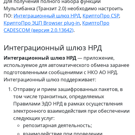
Для получения полного набора функций
Мультибанка (Транзит 2.0) необходимо настроить
ПО:
Интеграционный шлюз НРД
,
КриптоПро CSP
,
КриптоПро ЭЦП Browser plug-in
,
КриптоПро
CADESCOM (версия 2.0.13642)
.
Интеграционный шлюз НРД
Интеграционный шлюз НРД
— приложение,
используемое для автоматического обмена заранее
подготовленными сообщениями с НКО АО НРД.
Интеграционный шлюз поддерживает:
Отправку и прием зашифрованных пакетов, в
том числе транзитных, определяемых
Правилами ЭДО НРД в рамках осуществления
электронного взаимодействия при обеспечении
следующих услуг:
репозитарная деятельность;
взаимодействие при проведении