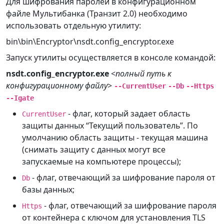
Для шифрования паролей в конфигурационном
файле Мультибанка (Транзит 2.0) необходимо
использовать отдельную утилиту:
bin\bin\Encryptor\nsdt.config_encryptor.exe
Запуск утилиты осуществляется в консоле командой:
nsdt.config_encryptor.exe
<
полный путь к
конфигурационному файлу
>
--CurrentUser
--Db
--Https
--Igate
- флаг, который задает область
CurrentUser
защиты данных “Текущий пользователь”. По
умолчанию область защиты - текущая машина
(снимать защиту с данных могут все
запускаемые на компьютере процессы);
- флаг, отвечающий за шифрование пароля от
Db
базы данных;
- флаг, отвечающий за шифрование пароля
Https
от контейнера с ключом для установления TLS